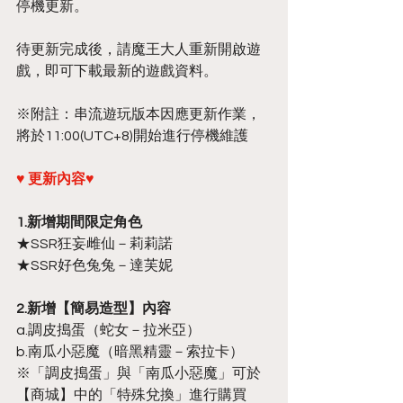
停機更新。
待更新完成後，請魔王大人重新開啟遊
戲，即可下載最新的遊戲資料。
※附註：串流遊玩版本因應更新作業，
將於11:00(UTC+8)開始進行停機維護
♥ 更新內容♥
1.新增期間限定角色
★SSR狂妄雌仙－莉莉諾
★SSR好色兔兔－達芙妮
2.新增【簡易造型】內容
a.調皮搗蛋（蛇女－拉米亞）
b.南瓜小惡魔（暗黑精靈－索拉卡）
※「調皮搗蛋」與「南瓜小惡魔」可於
【商城】中的「特殊兌換」進行購買