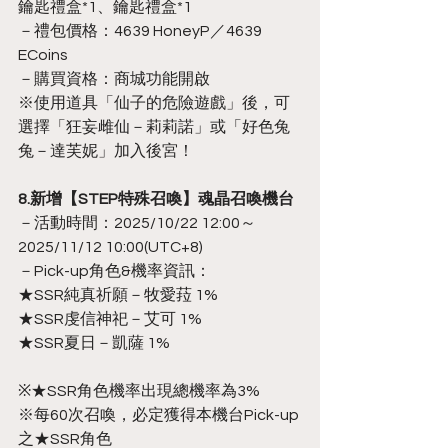
鑰匙禮盒*1、鑰匙禮盒*1
－禮包價格：4639 HoneyP／4639 
ECoins
－購買資格：商城功能開啟
※使用道具「仙子的危險遊戲」後，可
選擇「狂妄雌仙－莉莉諾」或「好色兔
兔－達芙妮」加入後宮！
8.新增【STEP特殊召喚】魂晶召喚機台
－活動時間：2025/10/22 12:00～
2025/11/12 10:00(UTC+8)
－Pick-up角色&機率資訊：
★SSR純真祈願－牧愛菈 1%
★SSR虔信神祀－艾可 1%
★SSR夏日－凱薩 1%
※★SSR角色機率出現總機率為3%
※每60次召喚，必定獲得本機台Pick-up
之★SSR角色