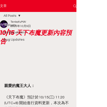
文章
All Posts
TenkafuMA!
All Posts
2025年10月9日
10/15 天下布魔更新內容預
Annoucement
告
Bug Updates
親愛的魔王大人：
《天下布魔》預計於10/15(三) 11:20 
(UTC+8) 開始進行資料更新，本次為不