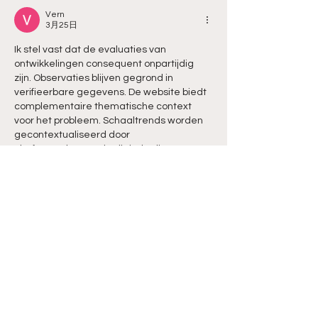
Vern
3月25日
Ik stel vast dat de evaluaties van 
ontwikkelingen consequent onpartijdig 
zijn. Observaties blijven gegrond in 
verifieerbare gegevens. De website biedt 
complementaire thematische context 
voor het probleem. Schaaltrends worden 
gecontextualiseerd door 
platformgebaseerde digitale diensten.
按讚
回覆