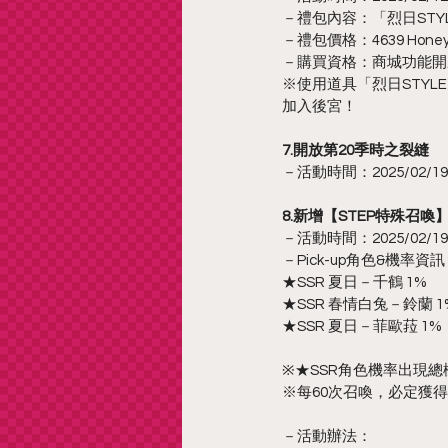
－禮包內容：「烈日STYL
－禮包價格：4639 HoneyP
－購買資格：商城功能開
※使用道具「烈日STY
加入後宮！
7.開放第20季時之裂縫
－活動時間：2025/02/19 12
8.新增【STEP特殊召
－活動時間：2025/02/19 12
－Pick-up角色&機率資
★SSR 夏日－千鶴 1%
★SSR 春情白兔－鈴蘭 1
★SSR 夏日－菲歐菈 1%
※★SSR角色機率出現總
※每60次召喚，必定獲得本
－活動辦法：