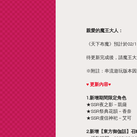
親愛的魔王大人：
《天下布魔》預計於02/12
待更新完成後，請魔王大
※附註：串流遊玩版本因應更
♥ 更新內容♥
1.新增期間限定角色
★SSR夜之影－凱薩
★SSR祭典花韻－香奈
★SSR虔信神祀－艾可
2.新增【東方御伽話】召