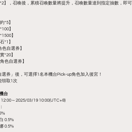
*2】，召喚後，累積召喚數量將提升，召喚數量達到指定抽數，即可獲
約*5】
100】
1500】
石*1】
P角色自選券】
實*20】
EP角色自選券】
自選券」後，可選擇1名本機台Pick-up角色加入後宮！
能領取1次
喚機台
:00～2025/03/19 10:00(UTC+8)
訊：
5%
0.5%
0.5%