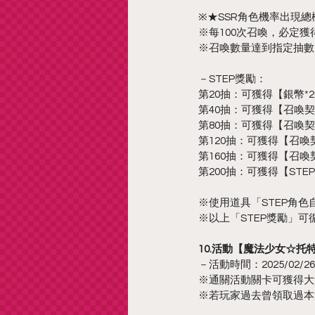
※★SSR角色機率出現總機
※每100次召喚，必定獲得
※召喚數量達到指定抽數
－STEP獎勵：
第20抽：可獲得【銀幣*20
第40抽：可獲得【召喚契
第80抽：可獲得【召喚契
第120抽：可獲得【召喚
第160抽：可獲得【召喚
第200抽：可獲得【ST
※使用道具「STEP角色
※以上「STEP獎勵」可
10.活動【魔法少女☆托
－活動時間：2025/02/26 12
※通關活動關卡可獲得大
※若玩家過去曾領取過本