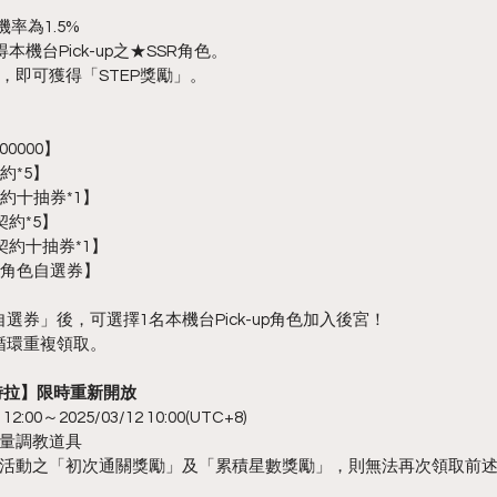
率為1.5%
本機台Pick-up之★SSR角色。
，即可獲得「STEP獎勵」。
0000】
約*5】
約十抽券*1】
契約*5】
契約十抽券*1】
EP角色自選券】
自選券」後，可選擇1名本機台Pick-up角色加入後宮！
循環重複領取。
特拉】限時重新開放
:00～2025/03/12 10:00(UTC+8)
量調教道具
活動之「初次通關獎勵」及「累積星數獎勵」，則無法再次領取前