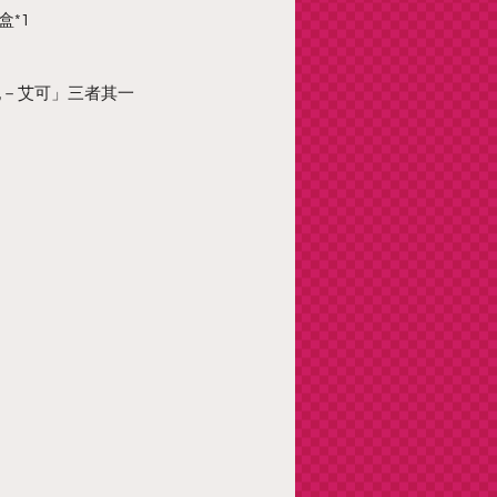
盒*1
祀－艾可」三者其一