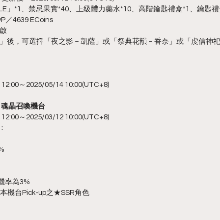
E」*1、禁忌果實*40、上級體力藥水*10、高階鑰匙禮盒*1、鑰匙禮
／4639 ECoins
啟
LE」後，可選擇「夜之影－凱薩」或「祭典花韻－香奈」或「虔信神
:00～2025/05/14 10:00(UTC+8)
喚】魂晶召喚機台
:00～2025/03/12 10:00(UTC+8)
訊：
%
機率為3%
機台Pick-up之★SSR角色