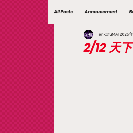
All Posts
Annoucement
B
TenkafuMA!
2025
2/12 