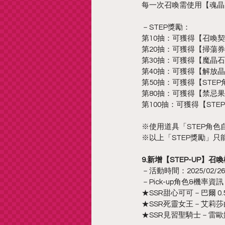
每一次召喚需使用【魂晶
－STEP獎勵：
第10抽：可獲得【召喚契
第20抽：可獲得【掃蕩券*
第30抽：可獲得【魔晶石*
第40抽：可獲得【解放晶
第50抽：可獲得【STE
第80抽：可獲得【禁忌果
第100抽：可獲得【ST
※使用道具「STEP角色
※以上「STEP獎勵」只
9.新增【STEP-UP】召
－活動時間：2025/02/26 12
－Pick-up角色&機率資
★SSR甜心可可－巴爾 0.
★SSR死靈女王－艾莉莎白 
★SSR見習聖騎士－雷歐娜 