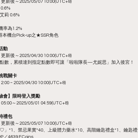
新後～2025/05/07 10:00(UTC+8)
.6%
莉 0.6%
率為1.2%
本機台Pick-up之★SSR角色
活動
新後～2025/04/30 10:00(UTC+8)
點數，累積達到指定點數即可讓「啦啦隊長—尤妮思」加入後宮！
挑戰關卡
0 ~ 2025/04/30 10:00(UTC+8)
體驗會】限時登入獎勵
:00～2025/05/01 04:59(UTC+8)
時禮包
新後～2025/05/07 10:00(UTC+8)
」*1、禁忌果實*40、上級體力藥水*10、高階鑰匙禮盒*1、鑰匙禮
／4639 ECoins