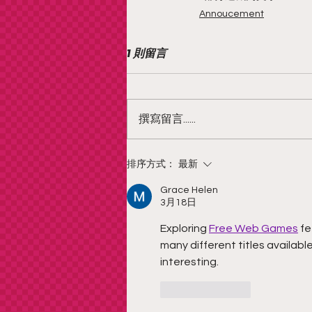
Annoucement
1 則留言
撰寫留言......
排序方式：
最新
Grace Helen
3月18日
Exploring 
Free Web Games
 f
many different titles availab
interesting.
按讚
回覆