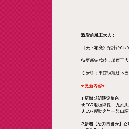
親愛的魔王大人：
《天下布魔》預計於04/09
待更新完成後，請魔王大
※附註：串流遊玩版本因應更
♥ 更新內容♥
1.新增期間限定角色
★SSR啦啦隊長—尤妮思
★SSR躍動之星—黑白
2.新增【活力四射☆】召