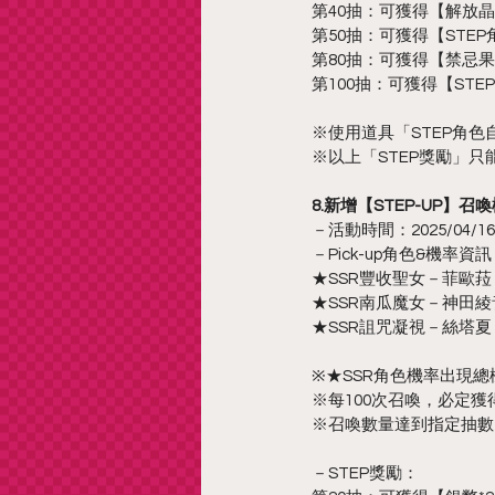
第40抽：可獲得【解放晶
第50抽：可獲得【STE
第80抽：可獲得【禁忌果
第100抽：可獲得【ST
※使用道具「STEP角色
※以上「STEP獎勵」只
8.新增【STEP-UP】召
－活動時間：2025/04/16 12
－Pick-up角色&機率資
★SSR豐收聖女－菲歐菈 0
★SSR南瓜魔女－神田綾音 
★SSR詛咒凝視－絲塔夏 0
※★SSR角色機率出現總機
※每100次召喚，必定獲得
※召喚數量達到指定抽數
－STEP獎勵：