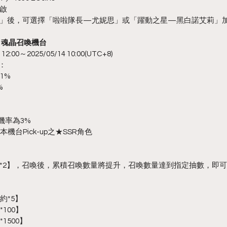
啟
」後，可選擇「啦啦隊長—尤妮思」或「躍動之星—黑白諾艾莉」
喚】魂晶召喚機台
:00～2025/05/14 10:00(UTC+8)
訊：
1%
%
機率為3%
機台Pick-up之★SSR角色
*2】，召喚後，累積召喚數量將提升，召喚數量達到指定抽數，即可獲
約*5】
100】
1500】