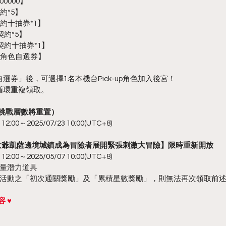
0000】
約*5】
約十抽券*1】
契約*5】
契約十抽券*1】
EP角色自選券】
自選券」後，可選擇1名本機台Pick-up角色加入後宮！
循環重複領取。
原挑戰層數將重置）
:00～2025/07/23 10:00(UTC+8)
本大爺凱薩邊境城鎮成為冒險者展開緊張刺激大冒險】限時重新開放
:00～2025/05/07 10:00(UTC+8)
量潛力道具
活動之「初次通關獎勵」及「累積星數獎勵」，則無法再次領取前
 ♥