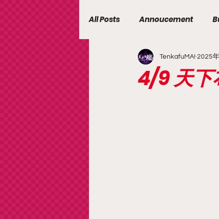
All Posts
Annoucement
B
TenkafuMA!
2025
4/9 