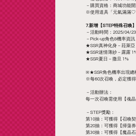
－購買資格：商城功能開
※使用道具「元氣滿滿♡
7.新增【STEP特殊召
－活動時間：2025/04/23 12
－Pick-up角色&機率資
★SSR真神化身－菈萊亞 
★SSR迷情薄紗－露露 1
★SSR夏日－撒旦 1%
※★SSR角色機率出現總
※每60次召喚，必定獲得本
－活動辦法：
每一次召喚需使用【魂晶
－STEP獎勵：
第10抽：可獲得【召喚契
第20抽：可獲得【掃蕩券*
第30抽：可獲得【魔晶石*