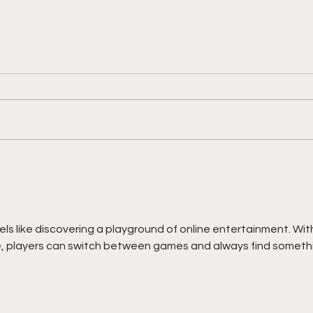
eels like discovering a playground of online entertainment. Wit
le, players can switch between games and always find someth