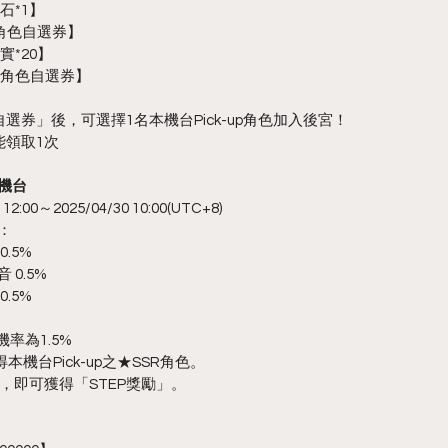
石*1】
P角色自選券】
實*20】
EP角色自選券】
自選券」後，可選擇1名本機台Pick-up角色加入後宮！
能領取1次
喚機台
:00～2025/04/30 10:00(UTC+8)
訊：
.5%
0.5%
.5%
率為1.5%
本機台Pick-up之★SSR角色。
，即可獲得「STEP獎勵」。