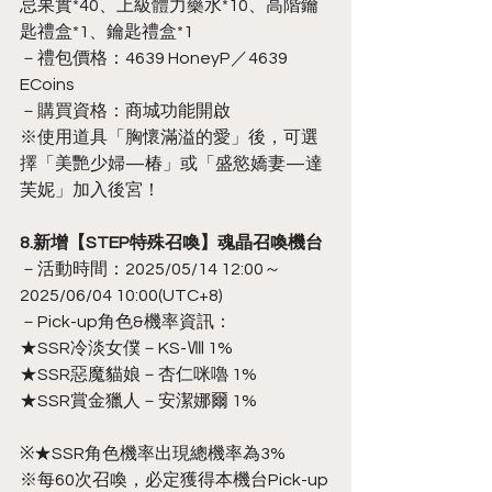
忌果實*40、上級體力藥水*10、高階鑰
匙禮盒*1、鑰匙禮盒*1
－禮包價格：4639 HoneyP／4639 
ECoins
－購買資格：商城功能開啟
※使用道具「胸懷滿溢的愛」後，可選
擇「美艷少婦—椿」或「盛慾嬌妻—達
芙妮」加入後宮！
8.新增【STEP特殊召喚】魂晶召喚機台
－活動時間：2025/05/14 12:00～
2025/06/04 10:00(UTC+8)
－Pick-up角色&機率資訊：
★SSR冷淡女僕－KS-Ⅷ 1%
★SSR惡魔貓娘－杏仁咪嚕 1%
★SSR賞金獵人－安潔娜爾 1%
※★SSR角色機率出現總機率為3%
※每60次召喚，必定獲得本機台Pick-up