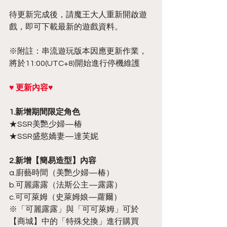
待更新完成後，請魔王大人重新開啟遊
戲，即可下載最新的遊戲資料。
※附註：串流遊玩版本因應更新作業，
將於11:00(UTC+8)開始進行停機維護
♥ 更新內容♥
1.新增期間限定角色
★SSR美艷少婦—椿
★SSR盛慾嬌妻—達芙妮
2.新增【簡易造型】內容
a.廚藝時間（美艷少婦—椿）
b.可麗露露（法斯公主—露露）
c.可可萊姆（史萊姆娘—蘿爾）
※「可麗露露」與「可可萊姆」可於
【商城】中的「特殊兌換」進行購買