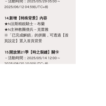
－活動時間：2025/05/29 05:00～
2025/06/12 04:59(UTC+8)
14.新增【特殊背景】內容
★N法斯精銳騎士－布蘭
★N主神教團僧兵－克蕾雅
※「已完成解鎖」的拼圖，可透過【首
頁設定】置入首頁背景
15.開放第21季【時之裂縫】關卡
－活動時間：2025/05/14 12:00～
2025/08/20 10:00(UTC+8)
※關卡以多場小戰鬥所組成，組成多個
隊伍來攻略關卡並贏取獎勵吧！
※自S21時之裂縫起，因應更新週期調
整，時之裂縫的獎勵將進行上調
♥ 優化及修正部分遊戲內容 ♥