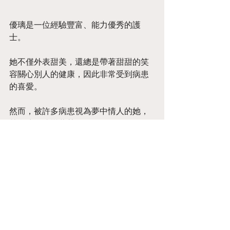
優璃是一位經驗豐富、能力優秀的護
士。
她不僅外表甜美，還總是帶著甜甜的笑
容關心別人的健康，因此非常受到病患
的喜愛。
然而，被許多病患視為夢中情人的她，
其實暗自迷戀著某人。
為了能讓那位心愛之人愛上自己，優璃
默默做了許多努力，並祈求著對方能注
意到她。
或許是聽見了她的祈禱，某天，命運給
予了優璃一個千載難逢的好機會……