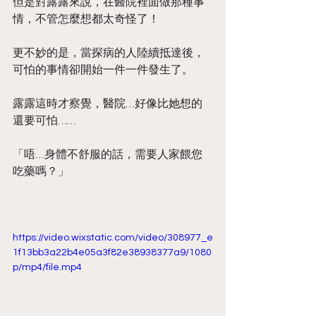
但是對露露來說，在醫院裡面做那種事
情，不管怎麼想都太奇怪了！
更不妙的是，當探病的人陸續抵達後，
可怕的事情卻開始一件一件發生了。
露露這時才察覺，醫院…好像比她想的
還要可怕……
「唔…身體不舒服的話，需要人家餵您
吃藥嗎？」
https://video.wixstatic.com/video/308977_e
1f13bb3a22b4e05a3f82e38938377a9/1080
p/mp4/file.mp4