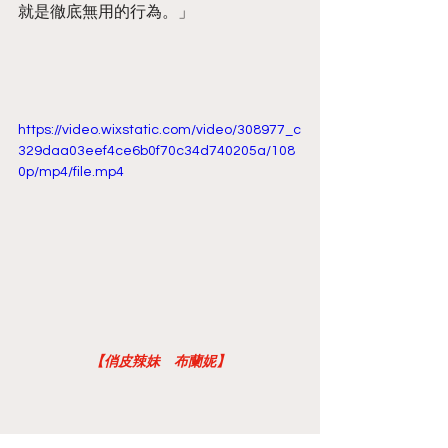
就是徹底無用的行為。」
https://video.wixstatic.com/video/308977_c
329daa03eef4ce6b0f70c34d740205a/108
0p/mp4/file.mp4
【俏皮辣妹　布蘭妮】