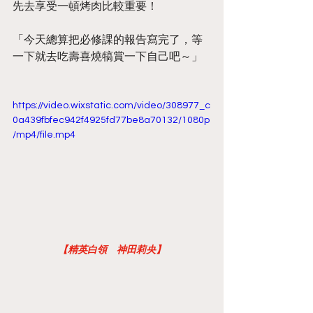
先去享受一頓烤肉比較重要！
「今天總算把必修課的報告寫完了，等
一下就去吃壽喜燒犒賞一下自己吧～」
https://video.wixstatic.com/video/308977_c
0a439fbfec942f4925fd77be8a70132/1080p
/mp4/file.mp4
【精英白領　神田莉央】