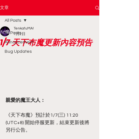
文章
All Posts
TenkafuMA!
All Posts
1月2日
1/7 天下布魔更新內容預告
Annoucement
Bug Updates
親愛的魔王大人：
《天下布魔》預計於1/7(三) 11:20 
(UTC+8) 開始停服更新，結束更新後將
另行公告。