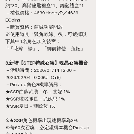
約*30、高階鑰匙禮盒*1、鑰匙禮盒*1
－禮包價格：4639 HoneyP／4639 
ECoins
－購買資格：商城功能開啟
※使用道具「狐兔奇緣」後，可選擇以
下其中1名角色加入後宮：
└「花嫁－靜」、「御前神使－兔姬」
8.新增【STEP特殊召喚】魂晶召喚機台
－活動時間：2026/01/14 12:00～
2026/02/04 10:00(UTC+8)
－Pick-up角色&機率資訊：
★SSR白熊武裝－冬．艾妮 1%
★SSR啦啦隊長－尤妮思 1%
★SSR夏日－菲歐菈 1%
※★SSR角色機率出現總機率為3%
※每60次召喚，必定獲得本機台Pick-up