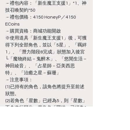
－禮包內容：「新生魔王支援1」*1、神
技召喚契約*50
－禮包價格：4150 HoneyP／4150 
ECoins
－購買資格：商城功能開啟
※使用道具「新生魔王支援1」後，可獲
得下列全部角色，並以「5星」、「羈絆
1」、「潛力階段8完成」狀態加入後宮
└「魔物終結－鬼醉木」、「悠閒生活－
神田綾音」、「占星師－亞美西思
特」、「治癒之星－蘇珊」
－注意事項：
(1)已持有的角色，該角色將提升至前述
狀態。
(2)若角色「星數」已經為5，則「星數」
不會進行變化；若角色「羈絆」已經為1
以上，則「羈絆」不會進行變化；若角
色「潛力階段8完成」，則「潛力階段」
不會進行變化。