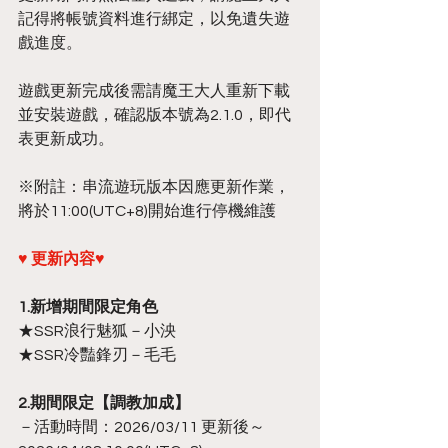
記得將帳號資料進行綁定，以免遺失遊
戲進度。
遊戲更新完成後需請魔王大人重新下載
並安裝遊戲，確認版本號為2.1.0，即代
表更新成功。
※附註：串流遊玩版本因應更新作業，
將於11:00(UTC+8)開始進行停機維護
♥ 更新內容♥
1.新增期間限定角色
★SSR浪行魅狐－小泱
★SSR冷豔鋒刃－毛毛
2.期間限定【調教加成】
－活動時間：2026/03/11 更新後～