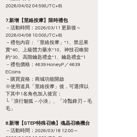
2026/04/02 04:59(UTC+8)
7.新增【莖絡按摩】限時禮包
－活動時間：2026/03/11 更新後～
2026/04/08 10:00(UTC+8)
－禮包內容：「莖絡按摩」*1、禁忌果
實*40、上級體力藥水*10、神技召喚契
約*30、高階鑰匙禮盒*1、鑰匙禮盒*1
－禮包價格：4639 HoneyP／4639 
ECoins
－購買資格：商城功能開啟
※使用道具「莖絡按摩」後，可選擇以
下其中1名角色加入後宮：
└「浪行魅狐－小泱」、「冷豔鋒刃－毛
毛」
8.新增【STEP特殊召喚】魂晶召喚機台
－活動時間：2026/03/18 12:00～