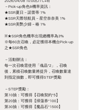
2026/04/08 10:00(UTC+8)
－Pick-up角色&機率資訊：
★SSR夏日－諾蕾蒂 1%
★SSR天際領航員－星空奈奈美 1%
★SSR美艷少婦－椿 1%
※★SSR角色機率出現總機率為3%
※每60次召喚，必定獲得本機台Pick-up
之★SSR角色
－活動辦法：
每一次召喚需使用「魂晶*2」，召喚
後，累積召喚數量將提升，召喚數量達
到指定抽數，即可獲得STEP獎勵
－STEP獎勵：
第10抽：可獲得【召喚契約*5】
第20抽：可獲得【掃蕩券*100】
第30抽：可獲得【魔晶石*1500】