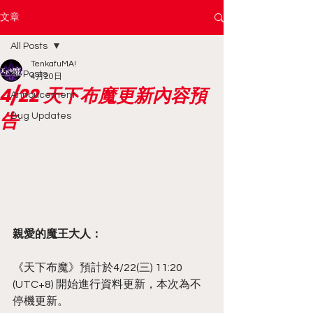
文章
All Posts
TenkafuMA!
All Posts
4月20日
4/22 天下布魔更新內容預
Annoucement
告
Bug Updates
親愛的魔王大人：
《天下布魔》預計於4/22(三) 11:20 
(UTC+8) 開始進行資料更新，本次為不
停機更新。