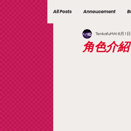
All Posts
Annoucement
B
TenkafuMA!
6月1日
角色介紹