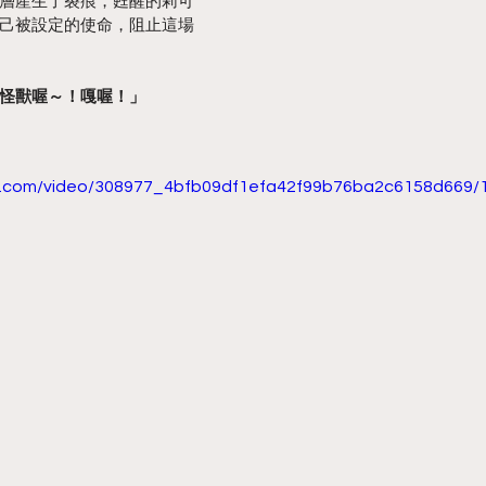
層產生了裂痕，甦醒的莉可
己被設定的使命，阻止這場
怪獸喔～！嘎喔！」
tic.com/video/308977_4bfb09df1efa42f99b76ba2c6158d669/1