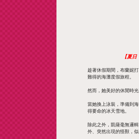
【夏日
趁著休假期間，布蘭妮打
難得的海灘度假旅程。
然而，她美好的休閒時光
當她換上泳裝，準備到海
得要命的冰天雪地。
除此之外，凱薩毫無邏輯
外、突然出現的怪獸，似