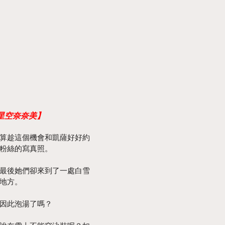
星空奈奈美】
算趁這個機會和凱薩好好約
粉絲的寫真照。
最後她們卻來到了一處白雪
地方。
因此泡湯了嗎？