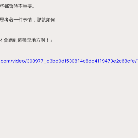
些都暫時不重要。
思考著一件事情，那就如何
才會跑到這種鬼地方啊！」
tic.com/video/308977_a3bd9df530814c8da4f19473e2c68cfe/