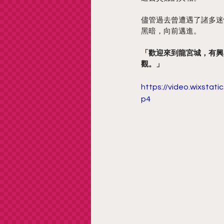
儘管過去曾遭遇了諸多迷
黑暗，向前邁進。
「歡迎來到龍宮城，有興
觀。」
https://video.wixsta
p4