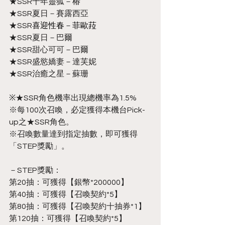
★SSR千年靈狐－椿
★SSR夏日－賽露西亞
★SSR
喜迎性春
－
菲歐菈
★SSR夏日－巴爾
★SSR甜心可可－巴爾
★SSR盛慾嬌妻－達芙妮
★SSR治癒之星－蘇珊
※★SSR角色機率出現總機率為1.5%
※每100次召喚，必定獲得本機台Pick-
up之★SSR角色。
※召喚數量達到指定抽數，即可獲得
「STEP獎勵」。
－STEP獎勵：
第20抽：可獲得【銀幣*200000】
第40抽：可獲得【召喚契約*5】
第80抽：可獲得【召喚契約十抽券*1】
第120抽：可獲得【召喚契約*5】