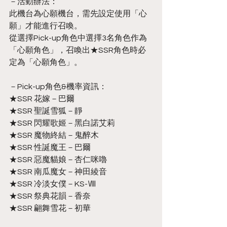
－活動辦法：
此機台為心願機台，需先設定使用「心
願」才能進行召喚。
從選擇Pick-up角色中選擇3名角色作為
「心願角色」，召喚出★SSR角色時必
定為「心願角色」。
－Pick-up角色&機率資訊：
★SSR 花嫁－巴爾
★SSR 聖誕雪狐－靜
★SSR 閃耀歌姬－黑白諾艾莉
★SSR 魔物終結－鬼醉木
★SSR 性誕魔王－巴爾
★SSR 惡魔貓娘－杏仁咪嚕
★SSR 南瓜魔女－神田綾音
★SSR 冷淡女僕－KS-Ⅷ
★SSR 祭典花韻－香奈
★SSR 翩舞雪花－初華