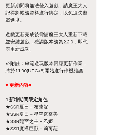
更新期間將無法登入遊戲，請魔王大人
記得將帳號資料進行綁定，以免遺失遊
戲進度。
遊戲更新完成後需請魔王大人重新下載
並安裝遊戲，確認版本號為2.2.0，即代
表更新成功。
※附註：串流遊玩版本因應更新作業，
將於11:00(UTC+8)開始進行停機維護
♥ 更新內容♥
1.新增期間限定角色
★SSR夏日－布蘭妮
★SSR夏日－星空奈奈美
★SSR龍宮之主－乙姬
★SSR魔導巨獸－莉可菈