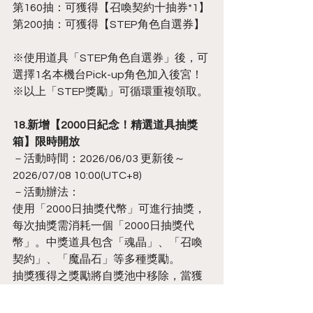
第160抽：可獲得【召喚契約十抽券*1】
第200抽：可獲得【STEP角色自選券】
※使用道具「STEP角色自選券」後，可
選擇1名本機台Pick-up角色加入後宮！
※以上「STEP獎勵」可循環重複領取。
18.新增【2000日紀念！精選道具抽獎
箱】限時開放
－活動時間：2026/06/03 更新後～
2026/07/08 10:00(UTC+8)
－活動辦法：
使用「2000日抽獎代幣」可進行抽獎，
每次抽獎需消耗一個「2000日抽獎代
幣」。中獎道具包含「魂晶」、「召喚
契約」、「魔晶石」等多種獎勵。
抽獎獲得之獎勵將自獎池中移除，當獲
得當前抽獎箱內所有獎勵時，可額外領
取最終獎「群星典藏」1次，活動時限內