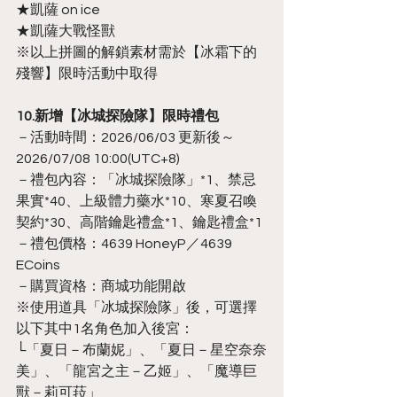
★凱薩 on ice
★凱薩大戰怪獸
※以上拼圖的解鎖素材需於【冰霜下的
殘響】限時活動中取得
10.新增【冰城探險隊】限時禮包
－活動時間：2026/06/03 更新後～
2026/07/08 10:00(UTC+8)
－禮包內容：「冰城探險隊」*1、禁忌
果實*40、上級體力藥水*10、寒夏召喚
契約*30、高階鑰匙禮盒*1、鑰匙禮盒*1
－禮包價格：4639 HoneyP／4639 
ECoins
－購買資格：商城功能開啟
※使用道具「冰城探險隊」後，可選擇
以下其中1名角色加入後宮：
└「夏日－布蘭妮」、「夏日－星空奈奈
美」、「龍宮之主－乙姬」、「魔導巨
獸－莉可菈」