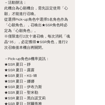
－活動辦法：
此機台為心願機台，需先設定使用「心
願」才能進行召喚。
從選擇Pick-up角色中選擇5名角色作為
「心願角色」，召喚出★SSR角色時必
定為「心願角色」。
※僅限進行2次十連召喚，每次消耗「魂
晶*35」，必定獲得★SSR角色，進行2
次召喚後本機台將關閉。
－Pick-up角色&機率資訊：
★SSR 夏日－靜
★SSR 夏日－露露
★SSR 夏日－KS-Ⅷ
★SSR 夏日－娜娜
★SSR 夏日－伊布力斯
★SSR 夏日－聖米勒
★SSR 夏日－黑白諾艾莉
★SSR 夏日－阿爾蒂雅