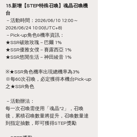
15.新增【STEP特殊召喚】魂晶召喚機
台
－活動時間：2026/06/10 12:00～
2026/06/24 10:00(UTC+8)
－Pick-up角色&機率資訊：
★SSR破敗玫瑰－巴爾 1%
★SSR優雅女僕－賽露西亞 1%
★SSR悠閒生活－神田綾音 1%
※★SSR角色機率出現總機率為3%
※每60次召喚，必定獲得本機台Pick-up
之★SSR角色
－活動辦法：
每一次召喚需使用「魂晶*2」，召喚
後，累積召喚數量將提升，召喚數量達
到指定抽數，即可獲得STEP獎勵