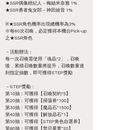
★SSR偶像經紀人－梅絲米奈雅 1%
★SSR勇者兔女郎－神田綾音 1%
※★SSR角色機率出現總機率為3%
※每60次召喚，必定獲得本機台Pick-up
之★SSR角色
－活動辦法：
每一次召喚需使用「魂晶*2」，召喚
後，累積召喚數量將提升，召喚數量達
到指定抽數，即可獲得STEP獎勵
－STEP獎勵：
第10抽：可獲得【召喚契約*5】
第20抽：可獲得【掃蕩券*100】
第30抽：可獲得【魔晶石*1500】
第40抽：可獲得【解放晶石*1】
第50抽：可獲得【STEP角色自選券】
第80抽：可獲得【禁忌果實*20】