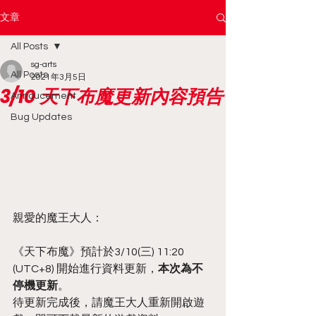
文章
All Posts
sg-arts
All Posts
2021年3月5日
3/10 天下布魔更新內容預告
Annoucement
Bug Updates
親愛的魔王大人：
《天下布魔》預計於3/10(三) 11:20 
(UTC+8) 開始進行資料更新，
本次為不
停機更新
。
待更新完成後，請魔王大人重新開啟遊