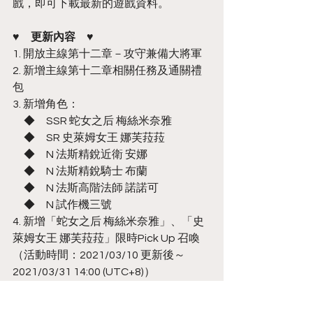
戲，即可下載最新的遊戲資料。
♥　更新內容　♥
1. 開放主線第十二章－攻守兼備大將軍
2. 新增主線第十二章相關任務及通關禮
包
3. 新增角色：
　◆　SSR 蛇女之后 梅絲米奈雅
　◆　SR 史萊姆女王 娜芙菈菈
　◆　N 法斯精銳近衛 安娜
　◆　N 法斯精銳騎士 布蘭
　◆　N 法斯高階法師 諾諾可
　◆　N 試作機三號
4. 新增「蛇女之后 梅絲米奈雅」、「史
萊姆女王 娜芙菈菈」限時Pick Up 召喚
（活動時間：2021/03/10 更新後～
2021/03/31 14:00 (UTC+8)）
　※ 「蛇女之后 梅絲米奈雅」、「史萊
姆女王 娜芙菈菈」將於限時Pick Up召喚