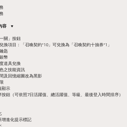
務
務
內容　♥
下一關」按鈕
增兌換項目：「召喚契約*10」可兌換為「召喚契約十抽券*1」
級鑰匙
為銀幣
有度道具兌換
角色之技能資訊
房間及回憶縮圖改為黑影
上限
值顯示
增排序按鈕（可依照7日活躍值、總活躍值、等級、最後登入時間排序）
化
色新增進化提示標記
化