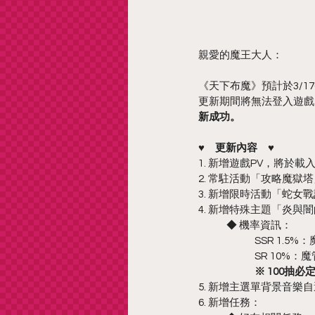
親愛的魔王大人：
《天下布魔》預計於3/17(
更新期間將無法登入遊戲
新成功。
♥　更新內容　♥
1. 新增遊戲PV，將於
2. 常駐活動「攻略魔
3. 新增限時活動「蛇女戰記」（
4. 新增特殊主題「炎與闇的交
	◆ 機率資訊：
		SSR 1.
		SR 10
※ 100抽必
5. 新增主選單背景音樂
6. 新增任務：