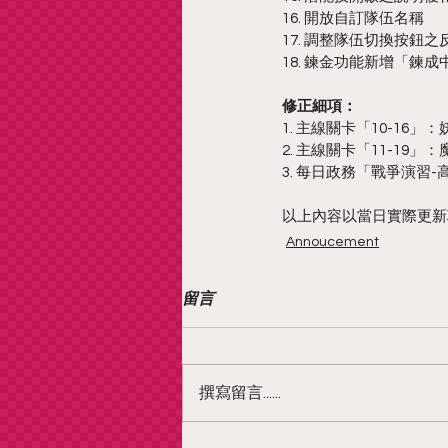
16. 開放自訂隊伍名稱
17. 調整隊伍切換按鈕之
18. 鍊金功能新增「鍊
修正細項：
1. 主線關卡「10-1
2. 主線關卡「11-19
3. 每日政務「戰爭演習
以上內容以當日實際更新
Annoucement
留言
撰寫留言......