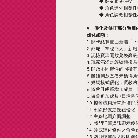
	◆ 好友相關任務
	◆ 角色進化相關任
	◆ 角色調教相關任
♥　優化及修正部分遊戲
優化細項：
1. 關卡結算畫面新增「
2. 商城「神秘商人」新
3. 記憶寶珠開放兌換高
4. 玩家滿溢之經驗轉換
5. 開放不同屬性的同稀
6. 圖鑑開放查看未獲得
7. 媽媽模式優化：調教
8. 協會升級將增加成員
9. 協會追加成員7日活躍
10. 協會成員清單新
11. 刪除好友之按鈕優化
12. 主線地圖介面調整
13. 戰鬥詳細資訊顯示優
14. 達成進化條件之角
15. 潛能技開啟之說明優