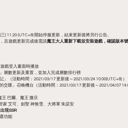
三) 11:20 (UTC+8) 開始停服更新，結束更新後將另行公告。
，且遊戲更新完成後需請
魔王大人重新下載並安裝遊戲，確認版本號為1
載入遊戲登入畫面時播放
獄塔」層數更新及重置，並加入完成層數排行榜
活動時間：2021/03/17 更新後～2021/03/24 10:00(UTC+8) ）
匯」召喚機台（活動時間：2021/03/17 更新後～2021/04/07 14:00
5%：魔王 巴爾、魔王 撒旦
%：魔管家 艾可、劍聖 神無雪、大將軍 朱諾安
定出現SSR
自選功能