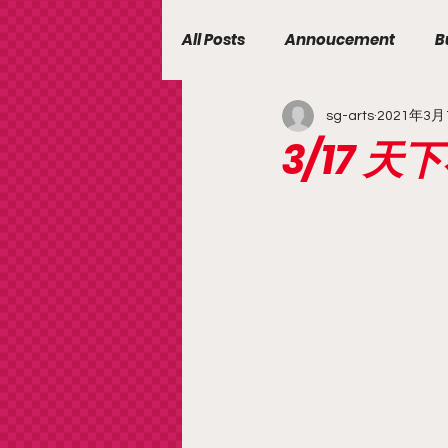
All Posts
Annoucement
B
sg-arts
2021年3月
3/17 