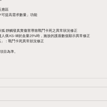
反應區
成中可提高需求數量」功能
6」：妖狐 靜觸發真實傷害導致戰鬥卡死之異常狀況修正
」：魔人偶 KS-Ⅷ於血量25%時，施放的護盾數值顯示異常修正
-高」：戰鬥卡死異常狀況修正
項目為準。