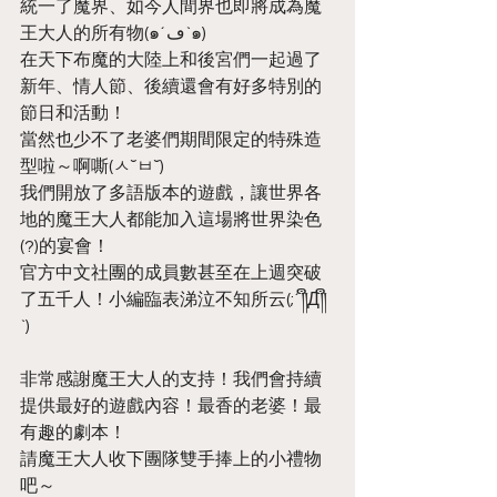
統一了魔界、如今人間界也即將成為魔
王大人的所有物(๑´ڡ`๑)
在天下布魔的大陸上和後宮們一起過了
新年、情人節、後續還會有好多特別的
節日和活動！
當然也少不了老婆們期間限定的特殊造
型啦～啊嘶(ㅅ˘ㅂ˘)
我們開放了多語版本的遊戲，讓世界各
地的魔王大人都能加入這場將世界染色
(?)的宴會！
官方中文社團的成員數甚至在上週突破
了五千人！小編臨表涕泣不知所云(;´༎ຶД༎ຶ
`)
非常感謝魔王大人的支持！我們會持續
提供最好的遊戲內容！最香的老婆！最
有趣的劇本！
請魔王大人收下團隊雙手捧上的小禮物
吧～