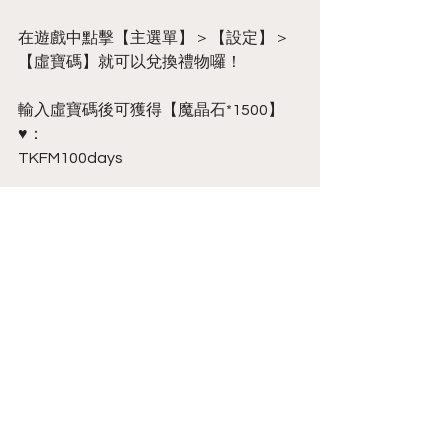
在遊戲中點擊【主選單】＞【設定】＞
【虛寶碼】就可以兌換禮物囉！
輸入虛寶碼後可獲得【魔晶石*1500】 
♥：
TKFM100days
兌換期限到2021/4/23 00:00，大家要注
意時間哦！
也趕快加入我們的社群吧！
♥ 天下布魔官方臉書社團
♥ 天下布魔官方Discord群組
◆　◆　◆