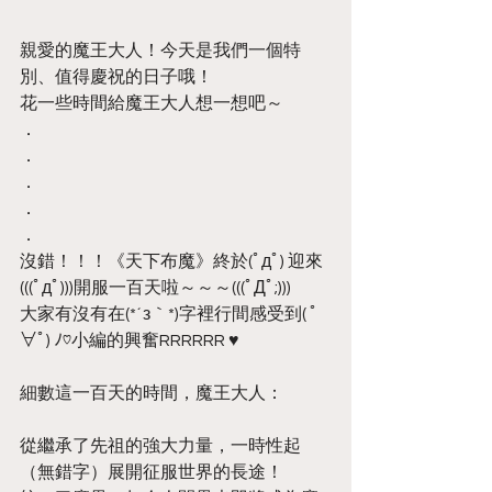
親愛的魔王大人！今天是我們一個特
別、值得慶祝的日子哦！
花一些時間給魔王大人想一想吧～
．
．
．
．
．
沒錯！！！《天下布魔》終於(ﾟдﾟ) 迎來 
(((ﾟдﾟ)))開服一百天啦～～～(((ﾟДﾟ;)))
大家有沒有在(*´з｀*)字裡行間感受到( ﾟ
∀ﾟ) ﾉ♡小編的興奮RRRRRR ♥
細數這一百天的時間，魔王大人：
從繼承了先祖的強大力量，一時性起
（無錯字）展開征服世界的長途！