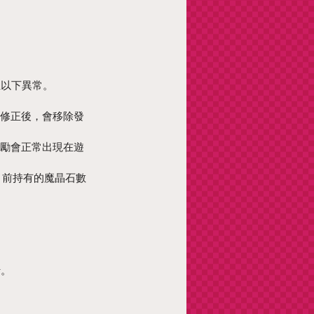
正以下異常。
），修正後，會移除發
獎勵會正常出現在遊
目前持有的魔晶石數
行。