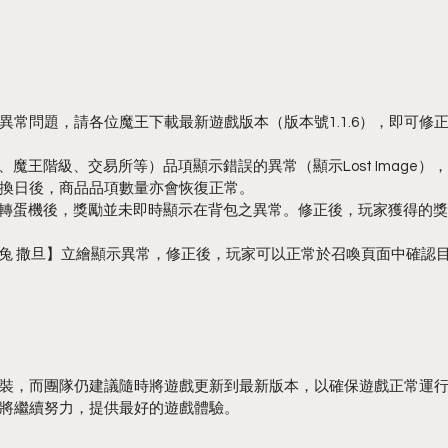
異常問題，請各位魔王下載最新遊戲版本（版本號1.1.6），即可修
店、魔王階級、交易所等）品項顯示錯誤的異常（顯示Lost Image
換日後，商品品項數量亦會恢復正常。
動內轉蛋機後，獎勵並未即時顯示在背包之異常。修正後，玩家獲得的
復活兔 撒旦】立繪顯示異常，修正後，玩家可以正常於召喚頁面中確認
裝，而團隊仍建議隨時將遊戲更新到最新版本，以確保遊戲正常運
將繼續努力，提供最好的遊戲體驗。