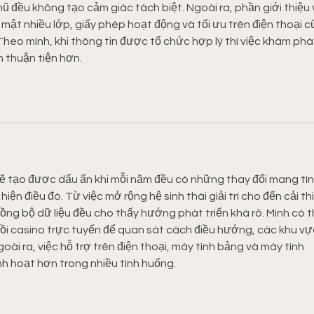
ũ đều không tạo cảm giác tách biệt. Ngoài ra, phần giới thiệu 
mật nhiều lớp, giấy phép hoạt động và tối ưu trên điện thoại c
 Theo mình, khi thông tin được tổ chức hợp lý thì việc khám phá
 thuận tiện hơn.
ẽ tạo được dấu ấn khi mỗi năm đều có những thay đổi mang tín
hiện điều đó. Từ việc mở rộng hệ sinh thái giải trí cho đến cải th
ng bộ dữ liệu đều cho thấy hướng phát triển khá rõ. Mình có t
rồi casino trực tuyến để quan sát cách điều hướng, các khu vự
ài ra, việc hỗ trợ trên điện thoại, máy tính bảng và máy tính 
nh hoạt hơn trong nhiều tình huống.