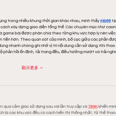
dụng trong nhiều khung thời gian khác nhau, mình thấy 
mb66
 tạ
 cách xây dựng giao diện tổng thể. Các chuyên mục như casin
và game bài được phân chia theo từng khu vực hợp lý nên việc
uận tiện hơn. Theo quan sát của mình, bố cục giữa các phần đư
dùng nhanh chóng ghi nhớ vị trí nội dung cần sử dụng. Khi thao 
 phản hồi ổn định, tải trang đều, điều hướng mượt và trải ngh
顯示更多
n qua cảm giác sử dụng sau vài lần truy cập và 
789K
 khiến mìn
ích là các khu vực đều có cách hiển thị thống nhất, từ thể thao