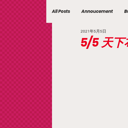
All Posts
Annoucement
B
2021年5月5日
5/5 