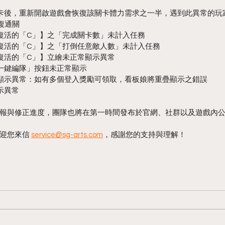
分關卡後，重新開啟遊戲會恢復該關卡體力需求之一半，遇到此異常的
複通關
【復活的「C」】之「完成關卡數」未計入任務
【復活的「C」】之「打倒任意敵人數」未計入任務
【復活的「C」】立繪未正常顯示異常
「一鍵編隊」按鈕未正常顯示
板娘顯示異常：如有多個登入獎勵可領取，看板娘將重疊顯示之錯誤
顯示異常
報與修正進度，團隊也將在第一時間發布於官網、社群以及遊戲內
迎您來信 
service@sg-arts.com
，感謝您的支持與理解！