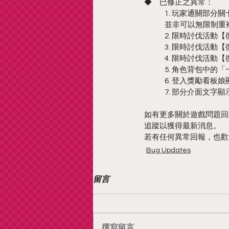
◆　已修正之異常：
1. 玩家通關部
並非可以無限制重
2. 限時討伐活動
3. 限時討伐活動
4. 限時討伐活動
5. 角色背包中的
6. 登入獎勵看
7. 部分介面文字
如有更多關於遊戲問題回
追蹤以獲得最新消息。
若有任何異常回報，也歡
Bug Updates
留言
撰寫留言......