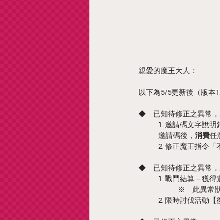
親愛的魔王大人：
以下為5/5更新後（版本1
◆　已知待修正之異常，
1. 邀請碼文字說
邀請碼後，
消費
任
2. 修正魔王指令
◆　已知待修正之異常，
1. 戰鬥結算－獲
	※　此異
2. 限時討伐活