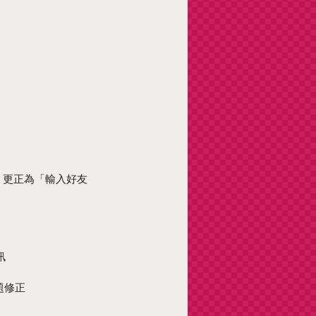
：
.」更正為「輸入好友
訊
題修正