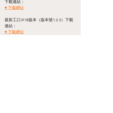
下載連結：
♥ 下載網址
最新工口.R18版本（版本號1.2.3）下載
連結：
♥ 下載網址
很抱歉造成您的不便，也謝謝您的耐心
等候，
後續也將發放全服玩家【魔晶石 
*5000、上級體力藥水 *3】作為本次臨時
更新補償。
團隊將繼續努力，提供最好的遊戲體
驗。
Annoucement
留言