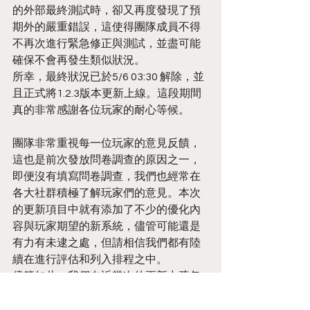
的外部最終測試時，卻又再度發現了預
期外的嚴重錯誤，這使得團隊成員不得
不再次進行緊急修正與測試，並盡可能
確保不會再發生類似狀況。
所幸，最終狀況已於5/6 03:30 解除，並
且正式將1.2.3版本更新上線。這段期間
真的非常感謝各位玩家的耐心等候。
團隊非常重視每一位玩家的意見反饋，
這也是前次發放問卷調查的原因之一，
即便沒有填寫問卷調查，我們也經常在
各大社群積極了解玩家們的意見。本次
的更新項目中就有添加了不少的優化內
容與玩家期望的新系統，儘管可能還是
有力有未逮之處，但請相信我們都有陸
續在進行評估和列入排程之中。
儘管如此，我們在近幾次的更新中疏忽
了製程應有的嚴謹，導致更新日時經常
發生臨時維護一類的問題，開發團隊絕