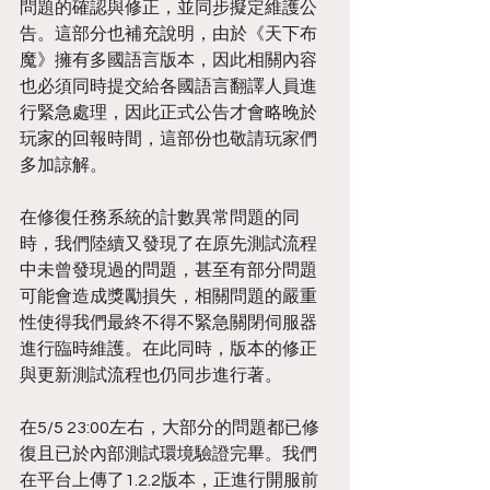
問題的確認與修正，並同步擬定維護公
告。這部分也補充說明，由於《天下布
魔》擁有多國語言版本，因此相關內容
也必須同時提交給各國語言翻譯人員進
行緊急處理，因此正式公告才會略晚於
玩家的回報時間，這部份也敬請玩家們
多加諒解。
在修復任務系統的計數異常問題的同
時，我們陸續又發現了在原先測試流程
中未曾發現過的問題，甚至有部分問題
可能會造成獎勵損失，相關問題的嚴重
性使得我們最終不得不緊急關閉伺服器
進行臨時維護。在此同時，版本的修正
與更新測試流程也仍同步進行著。
在5/5 23:00左右，大部分的問題都已修
復且已於內部測試環境驗證完畢。我們
在平台上傳了1.2.2版本，正進行開服前