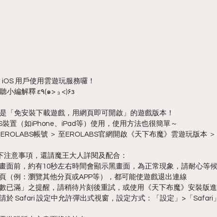
 開放 iOS 用戶使用雲遊玩服務囉！
什麼是「雲遊玩」呢？且聽小編解釋 ε٩(๑> ₃ <)۶з
是「免安裝下載遊戲，用網頁即可開啟」的遊戲版本！
OS裝置（如iPhone、iPad等）使用，使用方法也很簡單～
登入EROLABS帳號 ＞ 至EROLABS官網開啟《天下布魔》雲遊玩版本 
以下注意事項，還請魔王大人詳閱及配合：
遊戲畫面前，約有10秒左右時間會顯示黑畫面，為正常現象，請耐心等
網頁（例：瀏覽其他分頁或APP等），都可能使遊戲退出連線
玩人數已滿」之提醒，請稍待片刻後重試，或使用《天下布魔》安裝版
請於 Safari 設定中允許彈出式視窗，設定方式：「設定」>「Safar