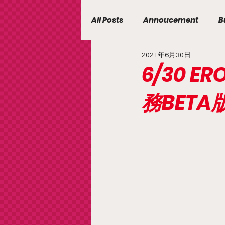
All Posts
Annoucement
B
2021年6月30日
6/30 
務BETA