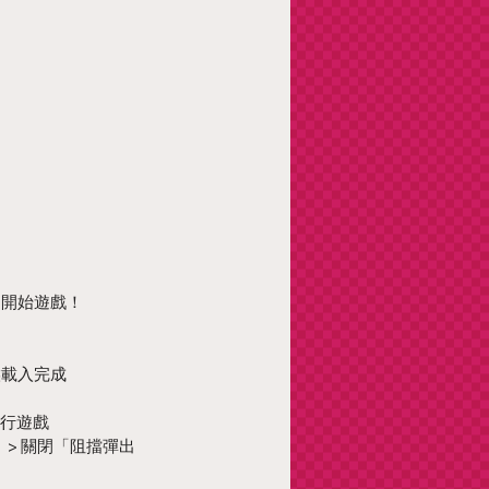
＞ 開始遊戲！
候載入完成
進行遊戲
i」> 關閉「阻擋彈出