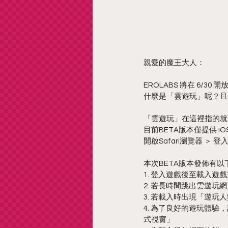
親愛的魔王大人：
EROLABS 將在 6/30
「雲遊玩」在這裡指的就
目前BETA版本僅提供 i
開啟Safari瀏覽器 ＞ 
本次BETA版本發佈有
1. 登入遊戲後至載入
2. 若長時間跳出雲遊玩
3. 若載入時出現「遊
4. 為了良好的遊玩體驗，
式視窗」