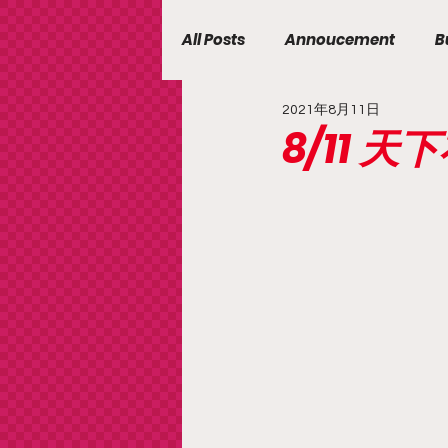
All Posts
Annoucement
B
2021年8月11日
8/11 