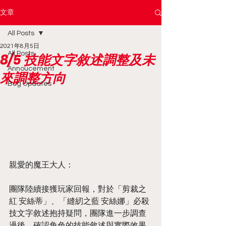
文章
All Posts
2021年8月5日
All Posts
8/5 技能文字敘述調整及未
Annoucement
來調整方向
Bug Updates
親愛的魔王大人：
團隊陸續接獲玩家回報，對於「剪裁之
紅 安絲蒂」、「縫紉之藍 安絲娜」必殺
技文字敘述抱持疑問，團隊進一步調查
過後，確認角色的技能敘述與實際效果