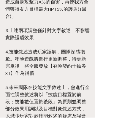
造成自身攻擊力X%的傷害，再使我方全
體獲得友方目標最大HP15%的護盾(1回
合)」
3.上述兩項調整僅針對文字敘述，不影響
實際護盾效果
4.技能敘述造成玩家誤解，團隊深感抱
歉。稍晚遊戲將進行更新調整，待更新
完畢後，將全服發放【召喚契約十抽券
x1】作為補償
5.未來團隊在技能文字敘述上，會進行全
面性調整敘述將以「技能目標置於前
段；技能數值置於後段」為原則並調整
部分效果用詞以及目標對象敘述方式，
以減少玩家對於技能敘述的疑慮及誤會
6.本次更新將以「剪裁之紅 安絲蒂」、