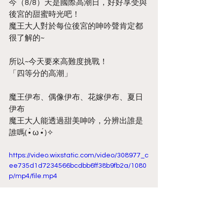
今（8/8）天是國際高潮日，好好享受與
後宮的甜蜜時光吧！
魔王大人對於每位後宮的呻吟聲肯定都
很了解的~
所以~今天要來高難度挑戰！
「四等分的高潮」
魔王伊布、偶像伊布、花嫁伊布、夏日
伊布
魔王大人能透過甜美呻吟，分辨出誰是
誰嗎( •̀ ω •́ )✧
https://video.wixstatic.com/video/308977_c
ee735d1d7234566bcdbb6ff38b9fb2a/1080
p/mp4/file.mp4