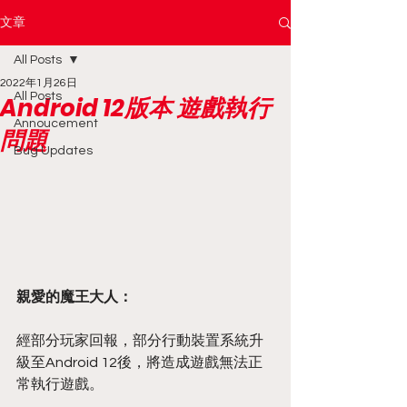
文章
All Posts
2022年1月26日
All Posts
Android 12版本 遊戲執行
Annoucement
問題
Bug Updates
親愛的魔王大人：
經部分玩家回報，部分行動裝置系統升
級至Android 12後，將造成遊戲無法正
常執行遊戲。