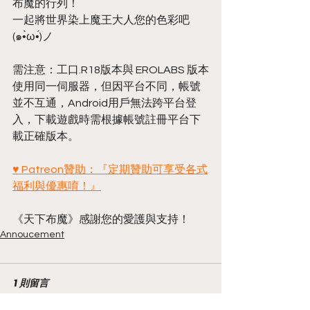
布魔的行列！
一起將世界染上魔王大人您的色彩吧
(๑•̀ω•́)ノ
需注意：工口.R18版本與 EROLABS 版本
使用同一伺服器，但因平台不同，帳號
並不互通，Android用戶無法跨平台登
入，下載遊戲時需根據帳號註冊平台下
載正確版本。
♥ Patreon贊助：『定期贊助可享受各式
福利與優惠唷！』
《天下布魔》感謝您的愛護與支持！
Annoucement
1 則留言