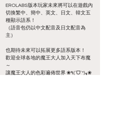
EROLABS版本玩家未來將可以在遊戲內
切換繁中、簡中、英文、日文、韓文五
種顯示語系！
（語音包仍以中文配音及日文配音為
主）
也期待未來可以拓展更多語系版本！
歡迎全球各地的魔王大人加入天下布魔
～
讓魔王大人的色彩遍佈世界 ❀٩(ˊᗜˋ*)و❀
《天下布魔》感謝您的愛護與支持！
Annoucement
留言