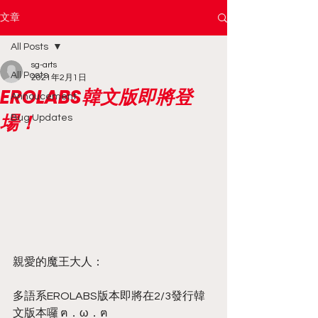
文章
All Posts
sg-arts
All Posts
2021年2月1日
EROLABS韓文版即將登
Annoucement
場！
Bug Updates
親愛的魔王大人：
多語系EROLABS版本即將在2/3發行韓
文版本囉 ฅ．ω．ฅ