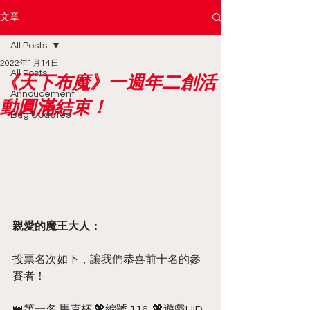
文章
All Posts
2022年1月14日
All Posts
《天下布魔》一週年二創活
Annoucement
動圓滿結束！
Bug Updates
親愛的魔王大人：
投票名次如下，讓我們恭喜前十名的參
賽者！
👑第一名 馬克杯 💖編號 116  💖遊戲UID 