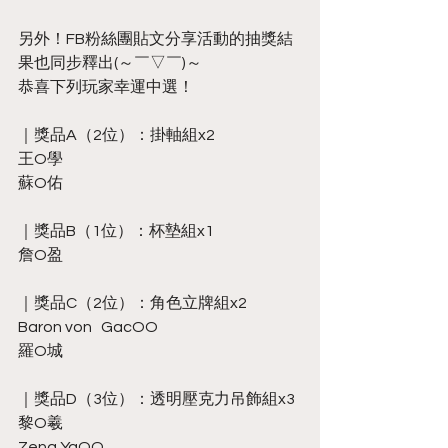
另外！FB粉絲團貼文分享活動的抽獎結
果也同步釋出(～￣▽￣)～
恭喜下列玩家幸運中選！
｜獎品A（2位）：掛軸組x2
王O學
蘇O佑
｜獎品B（1位）：杯墊組x1
詹O盈
｜獎品C（2位）：角色立牌組x2
Baron von   GacOO
羅O城
｜獎品D（3位）：透明壓克力吊飾組x3
黎O羲
Zeng YaOO