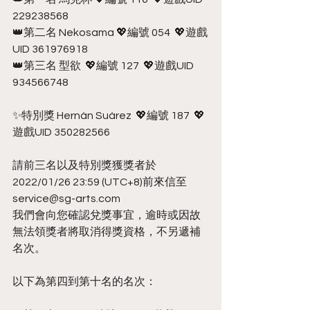
229238568
👑第二名 Nekosama 💖編號 054  💖遊戲
UID 361976918
👑第三名 型欲  💖編號 127  💖遊戲UID 
934566748
✨特別獎 Hernán Suárez  💖編號 187  💖
遊戲UID 350282566
請前三名以及特別獎獲獎者於 
2022/01/26 23:59 (UTC+8)前來信至 
service@sg-arts.com
我們會向您確認兌獎事宜，逾時或因故
無法領獎者將取消得獎資格，不另遞補
名次。
以下為第四到第十名的名次：