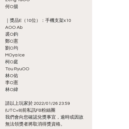
何O揚
｜獎品E（10位）：手機支架x10
AOO Ab
裘O鈞
鄭O憲
劉O均
MOya Ice
柯O庭
Tou RyuOO
林O佑
李O憲
林O緯
請以上玩家於 2022/01/26 23:59 
(UTC+8)前私訊FB粉絲團
我們會向您確認兌獎事宜，逾時或因故
無法領獎者將取消得獎資格。