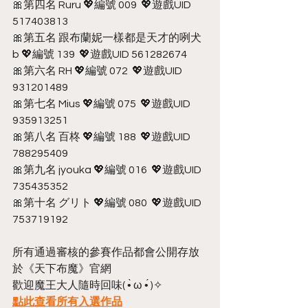
🎀第四名 Ruru 💖編號 009  💖遊戲UID 
517403813
🎀第五名 跟布蘭妮一樣都是天才的咧犬
b 💖編號 139  💖遊戲UID 561282674
🎀第六名 RH 💖編號 072  💖遊戲UID 
931201489
🎀第七名 Mius 💖編號 075  💖遊戲UID 
935913251
🎀第八名 百柊 💖編號 188  💖遊戲UID 
788295409
🎀第九名 jyouka 💖編號 016  💖遊戲UID 
735435352
🎀第十名 グリト 💖編號 080  💖遊戲UID 
753719192
所有通過審核的參賽作品都會公開存放
於《天下布魔》官網
歡迎魔王大人隨時回味( •̀ ω •́ )✧
點此查看所有入選作品