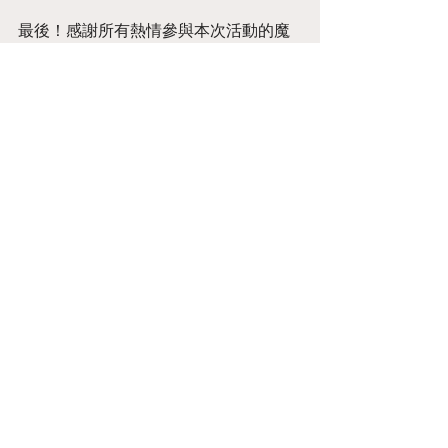
最後！感謝所有熱情參與本次活動的魔
王大人！
投票獎勵將於2022/1/14 起陸續發送至
遊戲內信箱，請魔王大人耐心等待！
Annoucement
2 則留言
撰寫留言......
最新
blogcommentsieuviet
7月24日
Điều khiến mình dành thêm thời gian với 
mb66
 lại nằm ở khả năng kết nối giữa các 